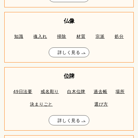
仏像
知識
魂入れ
掃除
材質
宗派
処分
詳しく見る
位牌
49日法要
戒名彫り
白木位牌
過去帳
場所
決まりごと
選び方
詳しく見る