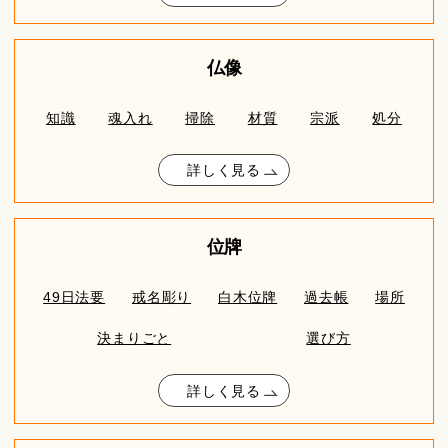
仏像
知識
魂入れ
掃除
材質
宗派
処分
詳しく見る
位牌
49日法要
戒名彫り
白木位牌
過去帳
場所
決まりごと
選び方
詳しく見る