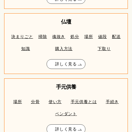
仏壇
決まりごと
掃除
魂抜き
処分
場所
値段
配送
知識
購入方法
下取り
詳しく見る
手元供養
場所
分骨
使い方
手元供養とは
手続き
ペンダント
詳しく見る