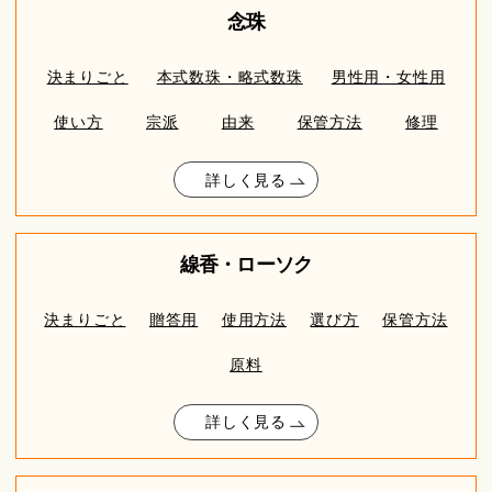
念珠
決まりごと
本式数珠・略式数珠
男性用・女性用
使い方
宗派
由来
保管方法
修理
詳しく見る
線香・ローソク
決まりごと
贈答用
使用方法
選び方
保管方法
原料
詳しく見る