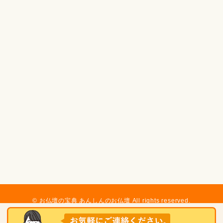
© お仏壇の宝典 あんしんのお仏壇 All rights reserved.