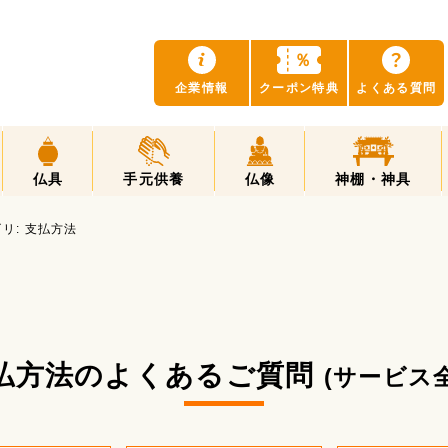
？
％
企業情報
クーポン特典
よくある質問
仏具
手元供養
仏像
神棚・神具
リ:
支払方法
払方法のよくあるご質問
(サービス