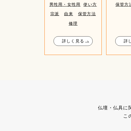
男性用・女性用
使い方
保管方
宗派
由来
保管方法
修理
詳しく見る
詳
仏壇・仏具に
こ