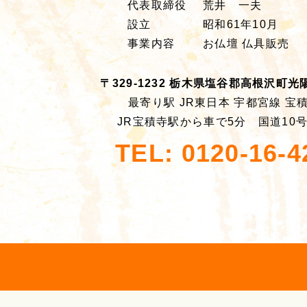
代表取締役
荒井 一夫
設立
昭和61年10月
事業内容
お仏壇 仏具販売
〒329-1232 栃木県塩谷郡高根沢町光陽台
最寄り駅 JR東日本 宇都宮線 宝
JR宝積寺駅から車で5分 国道10
TEL: 0120-16-4