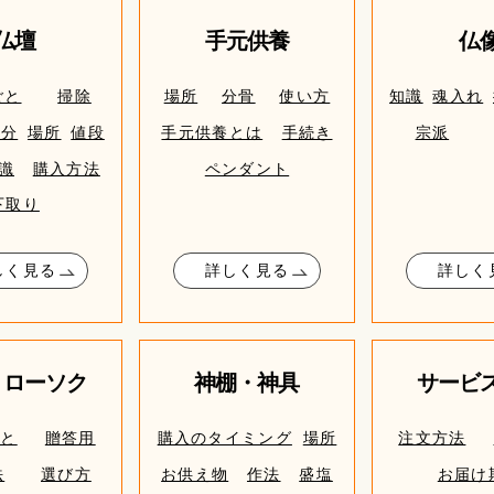
仏壇
手元供養
仏
ごと
掃除
場所
分骨
使い方
知識
魂入れ
処分
場所
値段
手元供養とは
手続き
宗派
識
購入方法
ペンダント
下取り
しく見る
詳しく見る
詳しく
・ローソク
神棚・神具
サービ
ごと
贈答用
購入のタイミング
場所
注文方法
法
選び方
お供え物
作法
盛塩
お届け