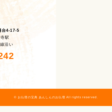
4-17-5
積寺駅
号線沿い
242
© お仏壇の宝典 あんしんのお仏壇 All rights reserved.