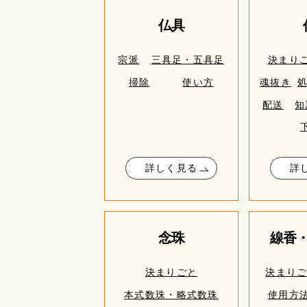
仏具
宗派
三具足・五具足
決まり
掃除
使い方
魂抜き
配送
知
詳しく見る
詳
念珠
線香
決まりごと
決まり
本式数珠・略式数珠
使用方