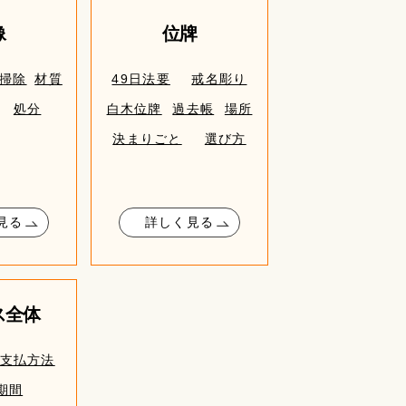
像
位牌
掃除
材質
49日法要
戒名彫り
処分
白木位牌
過去帳
場所
決まりごと
選び方
見る
詳しく見る
ス全体
支払方法
期間