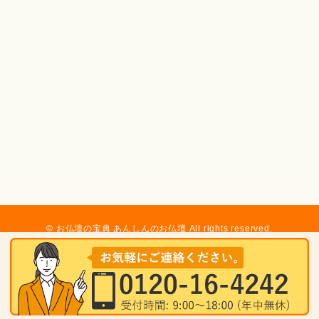
© お仏壇の宝典 あんしんのお仏壇 All rights reserved.