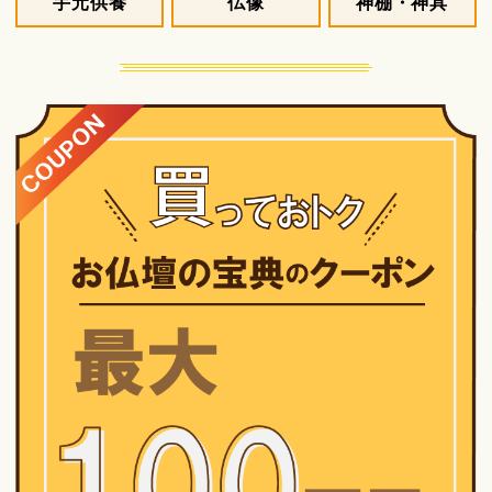
手元供養
仏像
神棚・神具