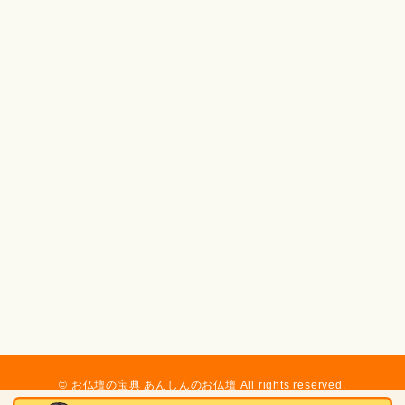
© お仏壇の宝典 あんしんのお仏壇 All rights reserved.