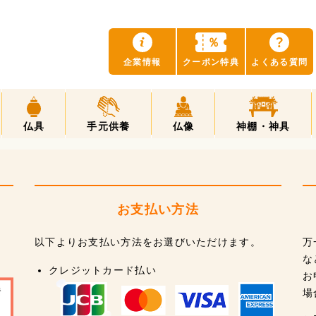
？
％
企業情報
クーポン特典
よくある質問
仏具
手元供養
仏像
神棚・神具
お支払い方法
以下よりお支払い方法をお選びいただけます。
万
な
クレジットカード払い
お
場