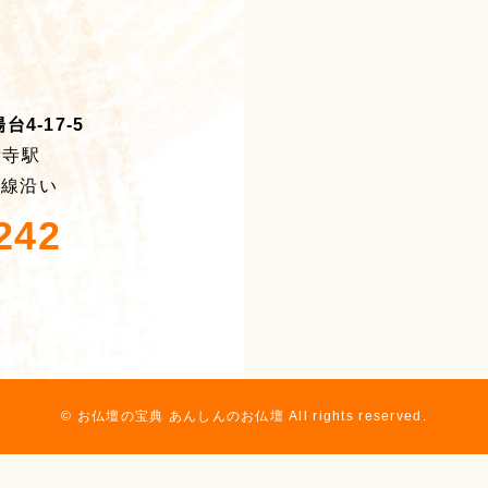
4-17-5
積寺駅
号線沿い
242
© お仏壇の宝典 あんしんのお仏壇 All rights reserved.