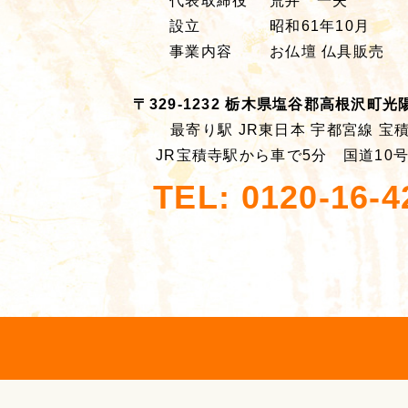
代表取締役
荒井 一夫
設立
昭和61年10月
事業内容
お仏壇 仏具販売
〒329-1232 栃木県塩谷郡高根沢町光陽台
最寄り駅 JR東日本 宇都宮線 宝
JR宝積寺駅から車で5分 国道10
TEL: 0120-16-4