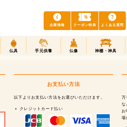
？
％
企業情報
クーポン特典
よくある質問
仏具
手元供養
仏像
神棚・神具
お支払い方法
以下よりお支払い方法をお選びいただけます。
万
な
クレジットカード払い
お
場