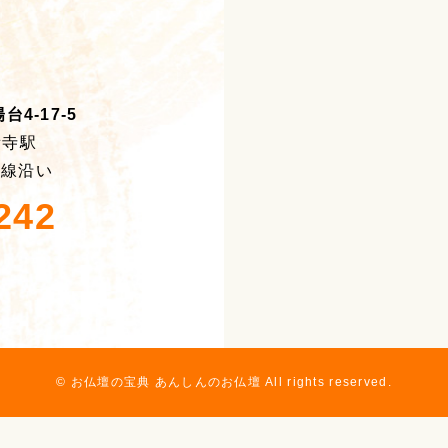
4-17-5
積寺駅
号線沿い
242
© お仏壇の宝典 あんしんのお仏壇 All rights reserved.