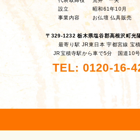
代表取締役
荒井 一夫
設立
昭和61年10月
事業内容
お仏壇 仏具販売
〒329-1232 栃木県塩谷郡高根沢町光陽台
最寄り駅 JR東日本 宇都宮線 宝
JR宝積寺駅から車で5分 国道10
TEL: 0120-16-4