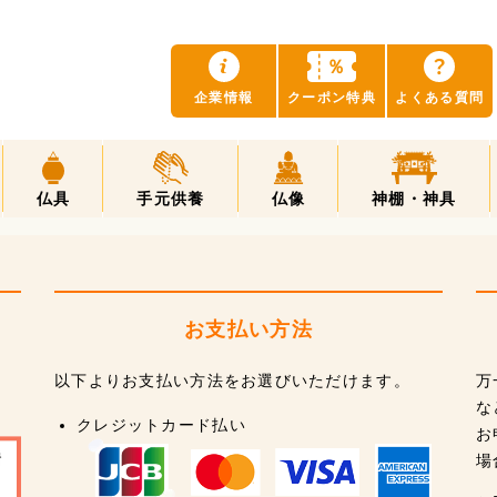
？
％
企業情報
クーポン特典
よくある質問
仏具
手元供養
仏像
神棚・神具
お支払い方法
以下よりお支払い方法をお選びいただけます。
万
な
クレジットカード払い
お
場