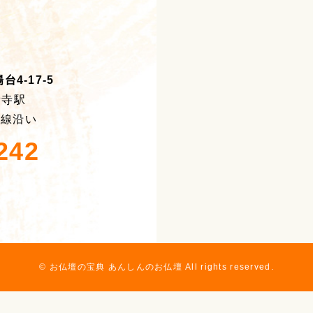
4-17-5
積寺駅
号線沿い
242
© お仏壇の宝典 あんしんのお仏壇 All rights reserved.