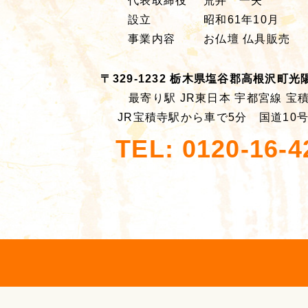
代表取締役
荒井 一夫
設立
昭和61年10月
事業内容
お仏壇 仏具販売
〒329-1232 栃木県塩谷郡高根沢町光陽台
最寄り駅 JR東日本 宇都宮線 宝
JR宝積寺駅から車で5分 国道10
TEL: 0120-16-4