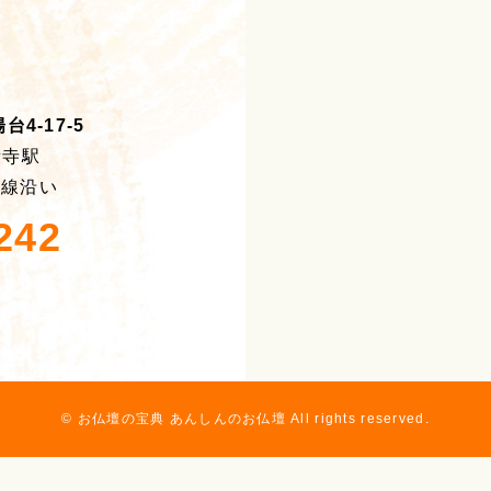
4-17-5
積寺駅
号線沿い
242
© お仏壇の宝典 あんしんのお仏壇 All rights reserved.