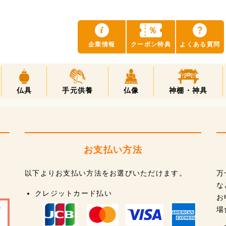
？
％
企業情報
クーポン特典
よくある質問
仏具
手元供養
仏像
神棚・神具
お支払い方法
以下よりお支払い方法をお選びいただけます。
万
な
クレジットカード払い
お
場