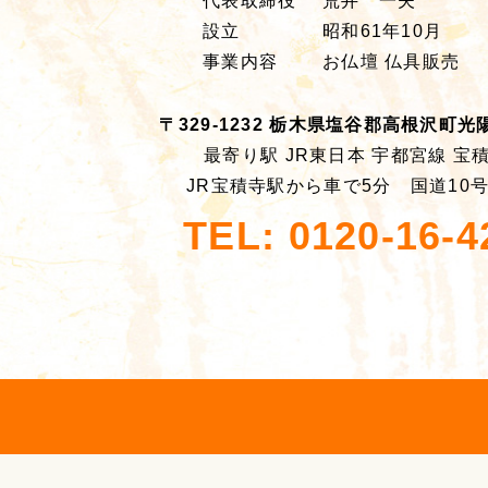
代表取締役
荒井 一夫
設立
昭和61年10月
事業内容
お仏壇 仏具販売
〒329-1232 栃木県塩谷郡高根沢町光陽台
最寄り駅 JR東日本 宇都宮線 宝
JR宝積寺駅から車で5分 国道10
TEL: 0120-16-4