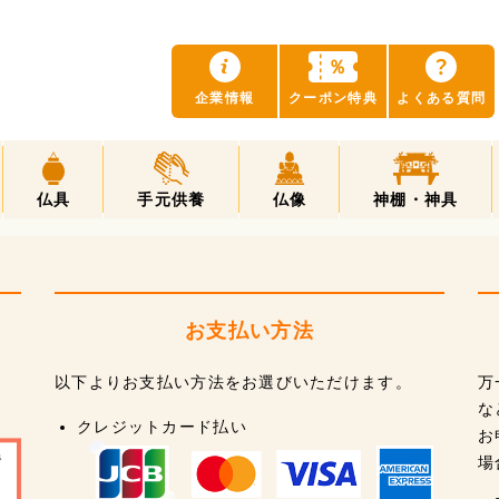
？
％
企業情報
クーポン特典
よくある質問
仏具
手元供養
仏像
神棚・神具
お支払い方法
以下よりお支払い方法をお選びいただけます。
万
な
クレジットカード払い
お
場