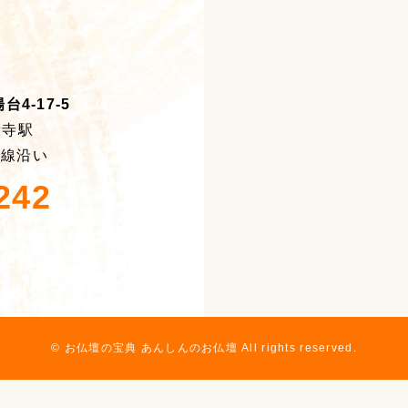
4-17-5
積寺駅
号線沿い
242
© お仏壇の宝典 あんしんのお仏壇 All rights reserved.