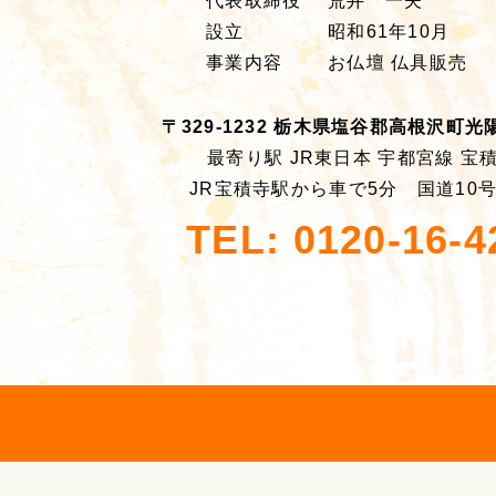
代表取締役
荒井 一夫
設立
昭和61年10月
事業内容
お仏壇 仏具販売
〒329-1232 栃木県塩谷郡高根沢町光陽台
最寄り駅 JR東日本 宇都宮線 宝
JR宝積寺駅から車で5分 国道10
TEL: 0120-16-4