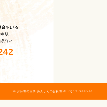
4-17-5
積寺駅
号線沿い
242
© お仏壇の宝典 あんしんのお仏壇 All rights reserved.