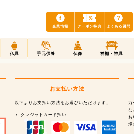
？
％
企業情報
クーポン特典
よくある質問
仏具
手元供養
仏像
神棚・神具
お支払い方法
以下よりお支払い方法をお選びいただけます。
万
な
クレジットカード払い
お
場