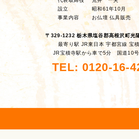
代表取締役
荒井 一夫
設立
昭和61年10月
事業内容
お仏壇 仏具販売
〒329-1232 栃木県塩谷郡高根沢町光陽台
最寄り駅 JR東日本 宇都宮線 宝
JR宝積寺駅から車で5分 国道10
TEL: 0120-16-4