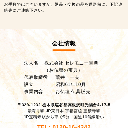
お手数ではございますが、返品・交換の品を返送前に、下記連
絡先にご連絡下さい。
会社情報
法人名
株式会社 セレモニー宝典
（お仏壇の宝典）
代表取締役
荒井 一夫
設立
昭和61年10月
事業内容
お仏壇 仏具販売
〒329-1232 栃木県塩谷郡高根沢町光陽台4-17-5
最寄り駅 JR東日本 宇都宮線 宝積寺駅
JR宝積寺駅から車で5分 国道10号線沿い
TEL: 0120-16-4242