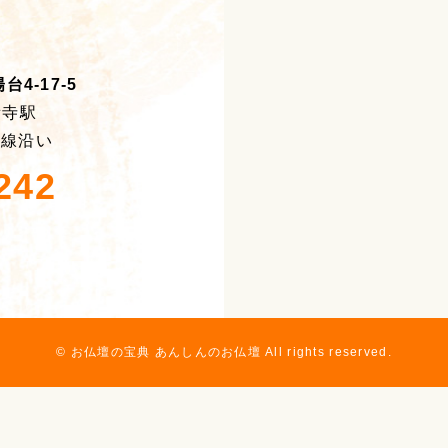
4-17-5
積寺駅
号線沿い
242
© お仏壇の宝典 あんしんのお仏壇 All rights reserved.