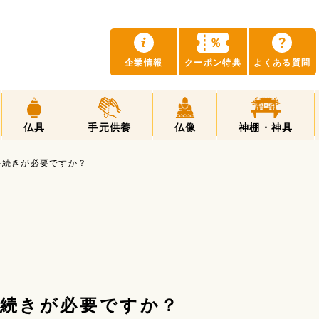
？
％
企業情報
クーポン特典
よくある質問
仏具
手元供養
仏像
神棚・神具
手続きが必要ですか？
手続きが必要ですか？