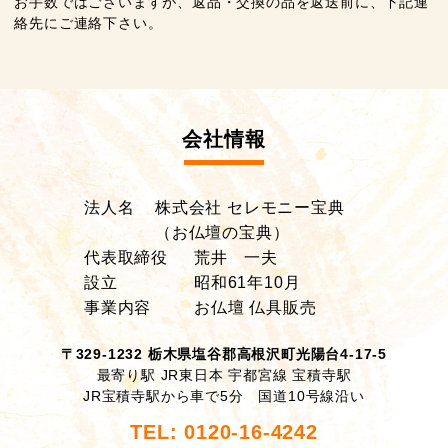
お手数ではございますが、返品・交換の品を返送前に、下記連
絡先にご連絡下さい。
会社情報
法人名
株式会社 セレモニー宝典
（お仏壇の宝典）
代表取締役
荒井 一夫
設立
昭和61年10月
事業内容
お仏壇 仏具販売
〒329-1232 栃木県塩谷郡高根沢町光陽台4-17-5
最寄り駅 JR東日本 宇都宮線 宝積寺駅
JR宝積寺駅から車で5分 国道10号線沿い
TEL: 0120-16-4242